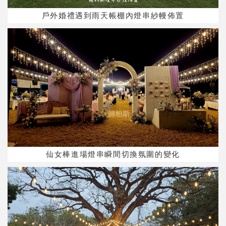
戶外婚禮遇到雨天帳棚內燈串紗幔佈置
仙女棒進場燈串瞬間切換氛圍的變化