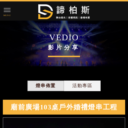
影片分享
燈串佈置
活動專區
廟前廣場103桌戶外婚禮燈串工程