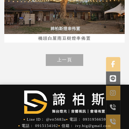
橋頭白屋雨豆樹燈串佈置
上一頁
@ett5683a
0931956659
0915154162
ivy.big@gmail.com