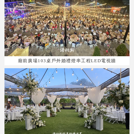
廟前廣場103桌戶外婚禮燈串工程LED電視牆